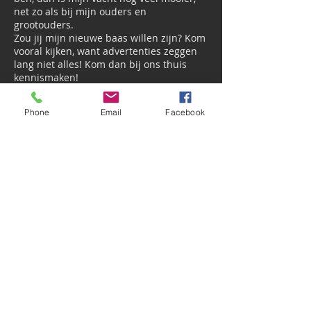
net zo als bij mijn ouders en
grootouders.
Zou jij mijn nieuwe baas willen zijn? Kom
vooral kijken, want advertenties zeggen
lang niet alles! Kom dan bij ons thuis
kennismaken!
Phone
Email
Facebook
Контакты
demeeuw@rambler.ru