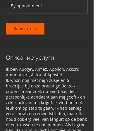
а
By appointment
Записаться
Описание услуги
Ik ben Apogey, Almaz, Apollon, Akkord,
Amur, Azart, Astra of Apostel.
Ik woon nog met mijn zusje en 6
broertjes bij onze prachtige Borzoi-
ouders, maar zoek nu een baas die
persoonlijke aandacht aan mij geeft - en
zeker ook van mij krijgt!. Ik vind het ook
leuk om op stap te gaan. Ik heb aanleg
voor shows en renwedstrijden, maar ik
houd ook erg veel van languit op de bank
of een kussen te ontspannen. Als ik groot
ben, dan is mijn vacht nog veel mooier,