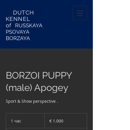
DUTCH
KENNEL
of
RUSSKAYA
PSOVAYA
BORZAYA
BORZOI PUPPY
(male) Apogey
Sport & Show perspective .
1.000
euro
1 час
1
€ 1.000
ч